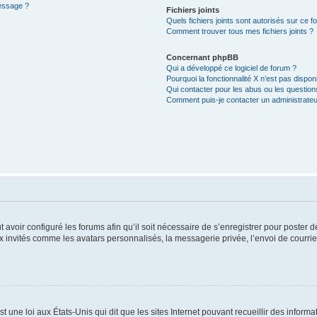
message ?
Fichiers joints
Quels fichiers joints sont autorisés sur ce f
Comment trouver tous mes fichiers joints ?
Concernant phpBB
Qui a développé ce logiciel de forum ?
Pourquoi la fonctionnalité X n’est pas dispon
Qui contacter pour les abus ou les questio
Comment puis-je contacter un administrateu
t avoir configuré les forums afin qu’il soit nécessaire de s’enregistrer pour poster
x invités comme les avatars personnalisés, la messagerie privée, l’envoi de courri
t une loi aux États-Unis qui dit que les sites Internet pouvant recueillir des infor