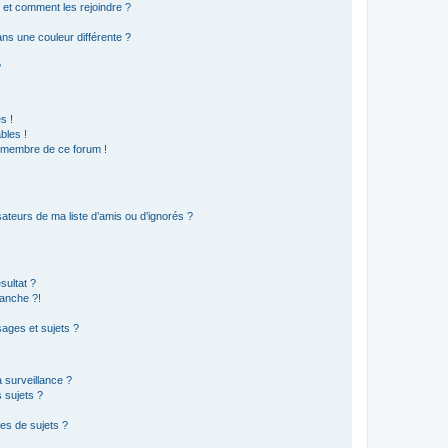
s et comment les rejoindre ?
s une couleur différente ?
?
s !
bles !
n membre de ce forum !
ateurs de ma liste d’amis ou d’ignorés ?
sultat ?
anche ?!
ages et sujets ?
a surveillance ?
 sujets ?
es de sujets ?