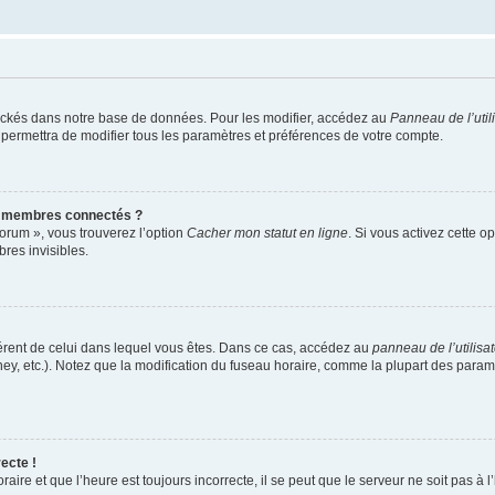
ockés dans notre base de données. Pour les modifier, accédez au
Panneau de l’util
 permettra de modifier tous les paramètres et préférences de votre compte.
s membres connectés ?
forum », vous trouverez l’option
Cacher mon statut en ligne
. Si vous activez cette o
es invisibles.
ifférent de celui dans lequel vous êtes. Dans ce cas, accédez au
panneau de l’utilisa
ney, etc.). Notez que la modification du fuseau horaire, comme la plupart des para
ecte !
aire et que l’heure est toujours incorrecte, il se peut que le serveur ne soit pas à