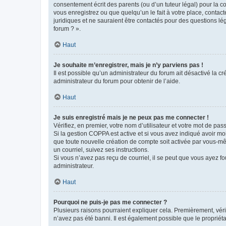
consentement écrit des parents (ou d’un tuteur légal) pour la c
vous enregistrez ou que quelqu’un le fait à votre place, contac
juridiques et ne sauraient être contactés pour des questions lé
forum ? ».
Haut
Je souhaite m’enregistrer, mais je n’y parviens pas !
Il est possible qu’un administrateur du forum ait désactivé la c
administrateur du forum pour obtenir de l’aide.
Haut
Je suis enregistré mais je ne peux pas me connecter !
Vérifiez, en premier, votre nom d’utilisateur et votre mot de passe.
Si la gestion COPPA est active et si vous avez indiqué avoir mo
que toute nouvelle création de compte soit activée par vous-mê
un courriel, suivez ses instructions.
Si vous n’avez pas reçu de courriel, il se peut que vous ayez fou
administrateur.
Haut
Pourquoi ne puis-je pas me connecter ?
Plusieurs raisons pourraient expliquer cela. Premièrement, vérif
n’avez pas été banni. Il est également possible que le propriétair