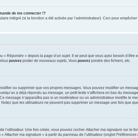
mande de me connecter !?
re intégré (si la fonction a été activée par l’administrateur). Ceci pour empêcher l’u
 « Répondre » depuis la page d’un sujet. Il se peut que vous ayez besoin d’être e
: Vous
pouvez
poster de nouveaux sujets, Vous
pouvez
joindre des fichiers, etc.
modifier ou supprimer que vos propres messages. Vous pouvez modifier un message
lqu’un a déjà répondu au message, un petit texte s’affichera en bas du message ind
n. Ce message n’apparaîtra pas si un modérateur ou un administrateur modifie le mes
ive. Notez que les utilisateurs ne peuvent pas supprimer un message une fois que qu
e l’utilisateur. Une fois créée, vous pouvez cocher
Attacher ma signature
sur le fo
 « Attacher ma signature » à partir du panneau de l’utilisateur (onglet
Préférences 