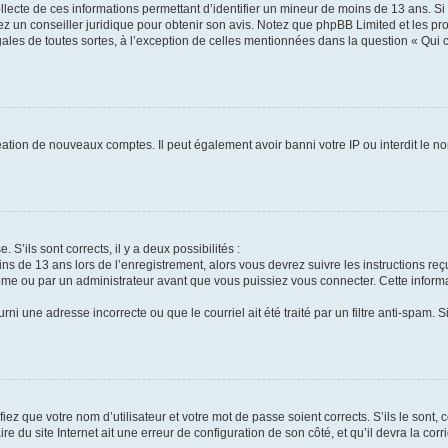
ollecte de ces informations permettant d’identifier un mineur de moins de 13 ans. S
tez un conseiller juridique pour obtenir son avis. Notez que phpBB Limited et les pr
gales de toutes sortes, à l’exception de celles mentionnées dans la question « Qui
réation de nouveaux comptes. Il peut également avoir banni votre IP ou interdit le no
 S’ils sont corrects, il y a deux possibilités :
ins de 13 ans lors de l’enregistrement, alors vous devrez suivre les instructions r
me ou par un administrateur avant que vous puissiez vous connecter. Cette informat
rni une adresse incorrecte ou que le courriel ait été traité par un filtre anti-spam. S
iez que votre nom d’utilisateur et votre mot de passe soient corrects. S’ils le sont,
e du site Internet ait une erreur de configuration de son côté, et qu’il devra la corri