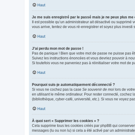
Haut
Je me suis enregistré par le passé mais je ne peux plus me
Il est possible qu’un administrateur ait désactivé ou supprimé 
vous arrive, tentez de vous ré-enregistrer et soyez plus investi s
Haut
J’ai perdu mon mot de passe !
Pas de panique ! Bien que votre mot de passe ne puisse pas être
Suivez les instructions énoncées et vous devriez pouvoir à no
Si toutefois vous ne parveniez pas à réinitialiser votre mot de 
Haut
Pourquoi suis-je automatiquement déconnecté ?
Si vous ne cochez pas la case
Se souvenir de moi
lors de votr
en utilisant le même ordinateur. Pour rester connecté, cochez 
(bibliothèque, cyber-café, université, etc.). Si vous ne voyez pa
Haut
À quoi sert « Supprimer les cookies » ?
Cela supprime tous les cookies créés par phpBB qui conservent v
messages (lu ou non lu) si cela a été activé par un administra