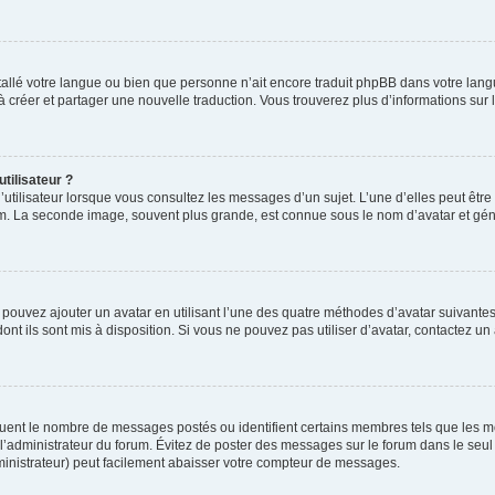
installé votre langue ou bien que personne n’ait encore traduit phpBB dans votre l
s à créer et partager une nouvelle traduction. Vous trouverez plus d’informations sur l
tilisateur ?
utilisateur lorsque vous consultez les messages d’un sujet. L’une d’elles peut êtr
rum. La seconde image, souvent plus grande, est connue sous le nom d’avatar et 
s pouvez ajouter un avatar en utilisant l’une des quatre méthodes d’avatar suivantes 
ont ils sont mis à disposition. Si vous ne pouvez pas utiliser d’avatar, contactez un
iquent le nombre de messages postés ou identifient certains membres tels que les 
ar l’administrateur du forum. Évitez de poster des messages sur le forum dans le seu
ministrateur) peut facilement abaisser votre compteur de messages.