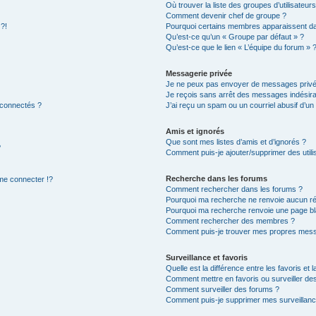
Où trouver la liste des groupes d’utilisateur
Comment devenir chef de groupe ?
 ?!
Pourquoi certains membres apparaissent dan
Qu’est-ce qu’un « Groupe par défaut » ?
Qu’est-ce que le lien « L’équipe du forum » 
Messagerie privée
Je ne peux pas envoyer de messages privé
Je reçois sans arrêt des messages indésira
 connectés ?
J’ai reçu un spam ou un courriel abusif d’u
Amis et ignorés
Que sont mes listes d’amis et d’ignorés ?
?
Comment puis-je ajouter/supprimer des utilis
Recherche dans les forums
e connecter !?
Comment rechercher dans les forums ?
Pourquoi ma recherche ne renvoie aucun ré
Pourquoi ma recherche renvoie une page bl
Comment rechercher des membres ?
Comment puis-je trouver mes propres mess
Surveillance et favoris
Quelle est la différence entre les favoris et l
Comment mettre en favoris ou surveiller des
Comment surveiller des forums ?
Comment puis-je supprimer mes surveillanc