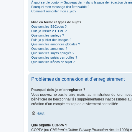
À quoi sert le bouton « Sauvegarder » dans la page de rédaction de 
Pourquoi mon message doit être validé ?
Comment remonter mon sujet ?
Mise en forme et types de sujets
Que sont les BBCodes ?
Puis-je utiliser le HTML ?
Que sont les smileys ?
Puis-je publier des images ?
Que sont les annonces globales ?
Que sont les annonces ?
Que sont les sujets épinglés ?
Que sont les sujets verrouillés ?
Que sont les icônes de sujet ?
Problèmes de connexion et d’enregistrement
Pourquoi dois-je m’enregistrer ?
Vous pouvez ne pas le faire, mais l’administrateur du forum peu
bénéficier de fonctionnalités supplémentaires inaccessibles au
création d’un compte est rapide et vivement conseillée.
Haut
Que signifie COPPA ?
COPPA (ou
Children’s Online Privacy Protection Act
de 1998) es