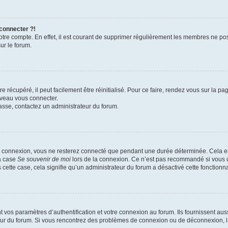
 connecter ?!
votre compte. En effet, il est courant de supprimer régulièrement les membres ne pos
ur le forum.
 récupéré, il peut facilement être réinitialisé. Pour ce faire, rendez vous sur la p
uveau vous connecter.
passe, contactez un administrateur du forum.
e connexion, vous ne resterez connecté que pendant une durée déterminée. Cela em
la case
Se souvenir de moi
lors de la connexion. Ce n’est pas recommandé si vous u
s cette case, cela signifie qu’un administrateur du forum a désactivé cette fonctionna
os paramètres d’authentification et votre connexion au forum. Ils fournissent aussi
teur du forum. Si vous rencontrez des problèmes de connexion ou de déconnexion, l