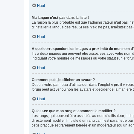
Haut
Ma langue n’est pas dans la liste !
La raison la plus probable est que l’administrateur n’ait pas 
d’installer la langue désirée. Si elle n’existe pas, n’hésitez pa
Haut
A quoi correspondent les images à proximité de mon nom d’u
Il y a deux images qui peuvent être associées avec votre nom d’
indiquant votre nombre de messages ou votre statut sur le fo
Haut
Comment puis-je afficher un avatar ?
Depuis votre panneau d’utilisateur, dans l’onglet « profil » vou
forum peut activer ou non les avatars et décider de la manière d
Haut
Qu’est-ce que mon rang et comment le modifier ?
Les rangs, qui peuvent être associés au nom d’utilisateur, ind
directement modifier l’intitulé d’un rang car il est paramétré p
cette pratique est rarement tolérée et un modérateur (ou un ad