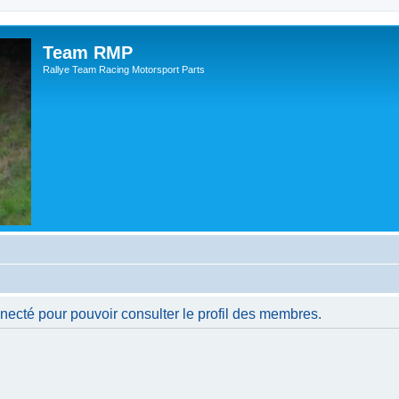
Team RMP
Rallye Team Racing Motorsport Parts
necté pour pouvoir consulter le profil des membres.