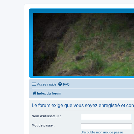
Accès rapide
FAQ
Index du forum
Le forum exige que vous soyez enregistré et con
Nom d’utilisateur :
Mot de passe :
J’ai oublié mon mot de passe