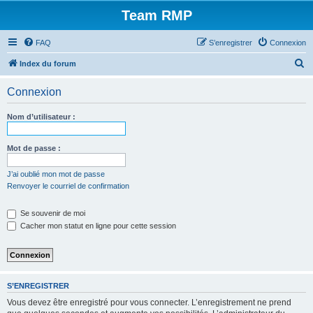
Team RMP
FAQ
S’enregistrer
Connexion
R
Index du forum
e
Connexion
c
h
Nom d’utilisateur :
e
r
Mot de passe :
c
J’ai oublié mon mot de passe
h
Renvoyer le courriel de confirmation
e
Se souvenir de moi
r
Cacher mon statut en ligne pour cette session
S’ENREGISTRER
Vous devez être enregistré pour vous connecter. L’enregistrement ne prend