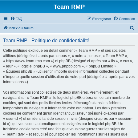
Team RMP
FAQ
S’enregistrer
Connexion
R
Index du forum
e
Team RMP - Politique de confidentialité
c
h
Cette politique explique en détail comment « Team RMP » et ses sociétés
affiliées (désignés ci-après par « nous », « notre », « nos », « Team RMP »,
e
« https://www.team-rmp.com ») et phpBB (désigné ci-après par « ils », « eux »,
r
« leur », « logiciel phpBB », « www.phpbb.com », « phpBB Limited »,
« Équipes phpBB ») utilisent n’importe quelle information collectée pendant
c
n’importe quelle session d’utilisation de votre part (désignée ci-après par « vos
h
informations »).
e
Vos informations sont collectées de deux manières. Premièrement, en
r
naviguant sur « Team RMP », le logiciel phpBB créera un certain nombre de
cookies, qui sont des petits fichiers textes téléchargés dans les fichiers
temporaires du navigateur Internet de votre ordinateur. Les deux premiers
cookies ne contiennent qu’un identifiant utilisateur (désigné ci-après par
« user-id ») et un identifiant de session invité (désigné ci-après par « session-
id »), qui vous sont automatiquement assignés par le logiciel phpBB. Un
troisième cookie sera créé une fois que vous naviguerez sur les sujets de
« Team RMP » et est utilisé pour stocker les informations sur les sujets que