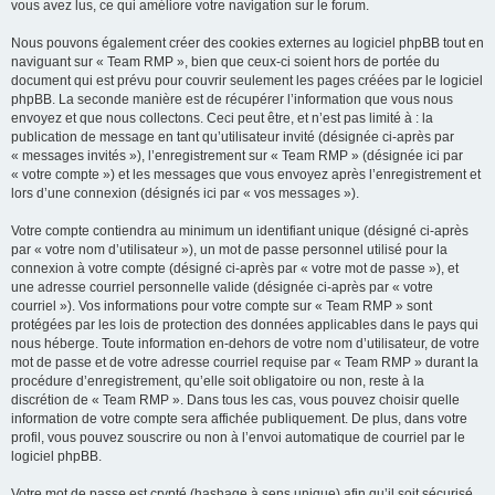
vous avez lus, ce qui améliore votre navigation sur le forum.
Nous pouvons également créer des cookies externes au logiciel phpBB tout en
naviguant sur « Team RMP », bien que ceux-ci soient hors de portée du
document qui est prévu pour couvrir seulement les pages créées par le logiciel
phpBB. La seconde manière est de récupérer l’information que vous nous
envoyez et que nous collectons. Ceci peut être, et n’est pas limité à : la
publication de message en tant qu’utilisateur invité (désignée ci-après par
« messages invités »), l’enregistrement sur « Team RMP » (désignée ici par
« votre compte ») et les messages que vous envoyez après l’enregistrement et
lors d’une connexion (désignés ici par « vos messages »).
Votre compte contiendra au minimum un identifiant unique (désigné ci-après
par « votre nom d’utilisateur »), un mot de passe personnel utilisé pour la
connexion à votre compte (désigné ci-après par « votre mot de passe »), et
une adresse courriel personnelle valide (désignée ci-après par « votre
courriel »). Vos informations pour votre compte sur « Team RMP » sont
protégées par les lois de protection des données applicables dans le pays qui
nous héberge. Toute information en-dehors de votre nom d’utilisateur, de votre
mot de passe et de votre adresse courriel requise par « Team RMP » durant la
procédure d’enregistrement, qu’elle soit obligatoire ou non, reste à la
discrétion de « Team RMP ». Dans tous les cas, vous pouvez choisir quelle
information de votre compte sera affichée publiquement. De plus, dans votre
profil, vous pouvez souscrire ou non à l’envoi automatique de courriel par le
logiciel phpBB.
Votre mot de passe est crypté (hashage à sens unique) afin qu’il soit sécurisé.