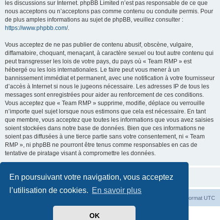
les discussions sur Internet. phpBB Limited n’est pas responsable de ce que
nous acceptons ou n’acceptons pas comme contenu ou conduite permis. Pour
de plus amples informations au sujet de phpBB, veuillez consulter :
https://www.phpbb.com/
.
Vous acceptez de ne pas publier de contenu abusif, obscène, vulgaire,
diffamatoire, choquant, menaçant, à caractère sexuel ou tout autre contenu qui
peut transgresser les lois de votre pays, du pays où « Team RMP » est
hébergé ou les lois internationales. Le faire peut vous mener à un
bannissement immédiat et permanent, avec une notification à votre fournisseur
d’accès à Internet si nous le jugeons nécessaire. Les adresses IP de tous les
messages sont enregistrées pour aider au renforcement de ces conditions.
Vous acceptez que « Team RMP » supprime, modifie, déplace ou verrouille
n’importe quel sujet lorsque nous estimons que cela est nécessaire. En tant
que membre, vous acceptez que toutes les informations que vous avez saisies
soient stockées dans notre base de données. Bien que ces informations ne
soient pas diffusées à une tierce partie sans votre consentement, ni « Team
RMP », ni phpBB ne pourront être tenus comme responsables en cas de
tentative de piratage visant à compromettre les données.
En poursuivant votre navigation, vous acceptez
l’utilisation de cookies.
En savoir plus
Index du forum
Heures au format
UTC
OK
Développé par
phpBB
® Forum Software © phpBB Limited