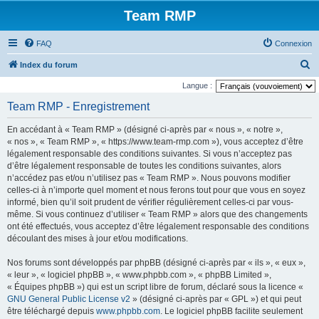
Team RMP
FAQ
Connexion
R
Index du forum
e
Langue :
c
Team RMP - Enregistrement
h
En accédant à « Team RMP » (désigné ci-après par « nous », « notre »,
e
« nos », « Team RMP », « https://www.team-rmp.com »), vous acceptez d’être
r
légalement responsable des conditions suivantes. Si vous n’acceptez pas
d’être légalement responsable de toutes les conditions suivantes, alors
c
n’accédez pas et/ou n’utilisez pas « Team RMP ». Nous pouvons modifier
h
celles-ci à n’importe quel moment et nous ferons tout pour que vous en soyez
e
informé, bien qu’il soit prudent de vérifier régulièrement celles-ci par vous-
même. Si vous continuez d’utiliser « Team RMP » alors que des changements
r
ont été effectués, vous acceptez d’être légalement responsable des conditions
découlant des mises à jour et/ou modifications.
Nos forums sont développés par phpBB (désigné ci-après par « ils », « eux »,
« leur », « logiciel phpBB », « www.phpbb.com », « phpBB Limited »,
« Équipes phpBB ») qui est un script libre de forum, déclaré sous la licence «
GNU General Public License v2
» (désigné ci-après par « GPL ») et qui peut
être téléchargé depuis
www.phpbb.com
. Le logiciel phpBB facilite seulement