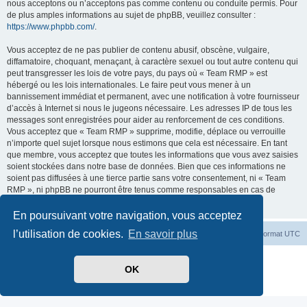
nous acceptons ou n’acceptons pas comme contenu ou conduite permis. Pour
de plus amples informations au sujet de phpBB, veuillez consulter :
https://www.phpbb.com/
.
Vous acceptez de ne pas publier de contenu abusif, obscène, vulgaire,
diffamatoire, choquant, menaçant, à caractère sexuel ou tout autre contenu qui
peut transgresser les lois de votre pays, du pays où « Team RMP » est
hébergé ou les lois internationales. Le faire peut vous mener à un
bannissement immédiat et permanent, avec une notification à votre fournisseur
d’accès à Internet si nous le jugeons nécessaire. Les adresses IP de tous les
messages sont enregistrées pour aider au renforcement de ces conditions.
Vous acceptez que « Team RMP » supprime, modifie, déplace ou verrouille
n’importe quel sujet lorsque nous estimons que cela est nécessaire. En tant
que membre, vous acceptez que toutes les informations que vous avez saisies
soient stockées dans notre base de données. Bien que ces informations ne
soient pas diffusées à une tierce partie sans votre consentement, ni « Team
RMP », ni phpBB ne pourront être tenus comme responsables en cas de
tentative de piratage visant à compromettre les données.
En poursuivant votre navigation, vous acceptez
l’utilisation de cookies.
En savoir plus
Index du forum
Heures au format
UTC
Développé par
phpBB
® Forum Software © phpBB Limited
OK
Traduit par
phpBB-fr.com
Confidentialité
|
Conditions