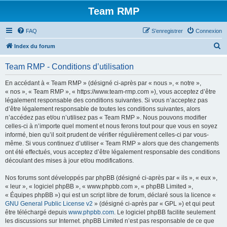
Team RMP
FAQ
S’enregistrer
Connexion
R
Index du forum
e
Team RMP - Conditions d’utilisation
c
h
En accédant à « Team RMP » (désigné ci-après par « nous », « notre »,
« nos », « Team RMP », « https://www.team-rmp.com »), vous acceptez d’être
e
légalement responsable des conditions suivantes. Si vous n’acceptez pas
r
d’être légalement responsable de toutes les conditions suivantes, alors
n’accédez pas et/ou n’utilisez pas « Team RMP ». Nous pouvons modifier
c
celles-ci à n’importe quel moment et nous ferons tout pour que vous en soyez
h
informé, bien qu’il soit prudent de vérifier régulièrement celles-ci par vous-
même. Si vous continuez d’utiliser « Team RMP » alors que des changements
e
ont été effectués, vous acceptez d’être légalement responsable des conditions
r
découlant des mises à jour et/ou modifications.
Nos forums sont développés par phpBB (désigné ci-après par « ils », « eux »,
« leur », « logiciel phpBB », « www.phpbb.com », « phpBB Limited »,
« Équipes phpBB ») qui est un script libre de forum, déclaré sous la licence «
GNU General Public License v2
» (désigné ci-après par « GPL ») et qui peut
être téléchargé depuis
www.phpbb.com
. Le logiciel phpBB facilite seulement
les discussions sur Internet. phpBB Limited n’est pas responsable de ce que